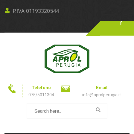
P.IVA 01193320544
Telefono
Email
075/5011304
info@aprolperugia.it