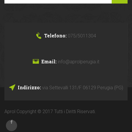
Telefono:
075/5011304
Email:
info@aprolperugia.it
Indirizzo:
via Settevalli 131/F 06129 Perugia (PG)
Aprol Copyright © 2017 Tutti i Diritti Riservati.