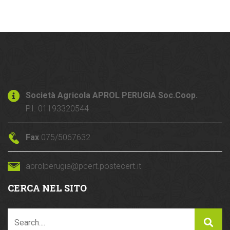
Società Agricola APROL PERUGIA Soc.Coop.
P.I. 01193320544
Fax
075/5067632
aprolperugia@pcert.postecert.it
CERCA NEL SITO